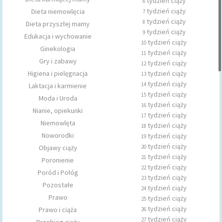
tydzień ciąży
6
tydzień ciąży
Dieta niemowlęcia
7
tydzień ciąży
8
Dieta przyszłej mamy
tydzień ciąży
9
Edukacja i wychowanie
tydzień ciąży
10
Ginekologia
tydzień ciąży
11
Gry i zabawy
tydzień ciąży
12
Higiena i pielęgnacja
tydzień ciąży
13
tydzień ciąży
14
Laktacja i karmienie
tydzień ciąży
15
Moda i Uroda
tydzień ciąży
16
Nianie, opiekunki
tydzień ciąży
17
Niemowlęta
tydzień ciąży
18
Noworodki
tydzień ciąży
19
tydzień ciąży
Objawy ciąży
20
tydzień ciąży
21
Poronienie
tydzień ciąży
22
Poród i Połóg
tydzień ciąży
23
Pozostałe
tydzień ciąży
24
Prawo
tydzień ciąży
25
tydzień ciąży
Prawo i ciąża
26
tydzień ciąży
27