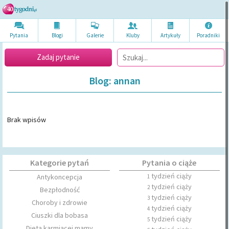
Pytania
Blogi
Galerie
Kluby
Artykuł
y
Poradni
ki
Zadaj pytanie
Blog: annan
Brak wpisów
Kategorie pytań
Pytania o ciąże
tydzień ciąży
Antykoncepcja
1
tydzień ciąży
2
Bezpłodność
tydzień ciąży
3
Choroby i zdrowie
tydzień ciąży
4
Ciuszki dla bobasa
tydzień ciąży
5
Dieta karmiącej mamy