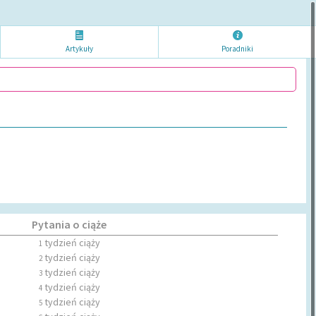
Artykuł
y
Poradni
ki
Pytania o ciąże
tydzień ciąży
1
tydzień ciąży
2
tydzień ciąży
3
tydzień ciąży
4
tydzień ciąży
5