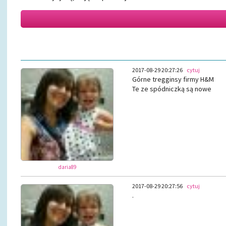
2017-08-29 20:27:26
cytuj
Górne tregginsy firmy H&M
Te ze spódniczką są nowe
daria89
2017-08-29 20:27:56
cytuj
.