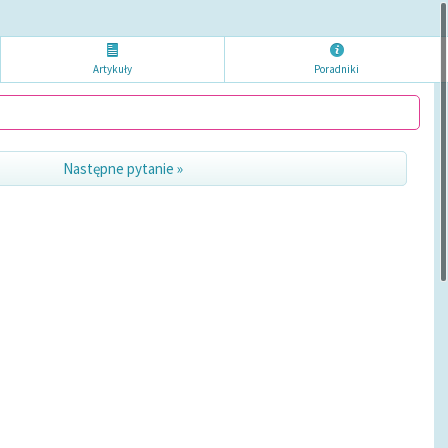
Artykuł
y
Poradni
ki
Następne pytanie »