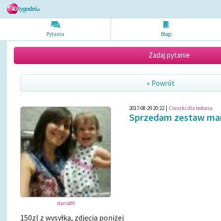
Pytania
Blogi
Zadaj pytanie
« Powrót
2017-08-29 20:22
|
Ciuszki dla bobasa
Sprzedam zestaw mar
daria89
150zl z wysyłką, zdjęcia poniżej