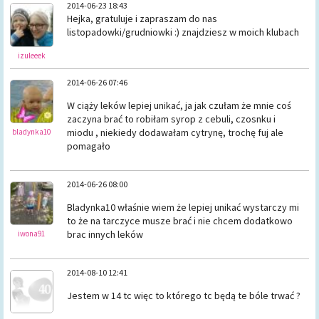
2014-06-23 18:43
Hejka, gratuluje i zapraszam do nas
listopadowki/grudniowki :) znajdziesz w moich klubach
izuleeek
2014-06-26 07:46
W ciąży leków lepiej unikać, ja jak czułam że mnie coś
zaczyna brać to robiłam syrop z cebuli, czosnku i
miodu , niekiedy dodawałam cytrynę, trochę fuj ale
bladynka10
pomagało
2014-06-26 08:00
Bladynka10 właśnie wiem że lepiej unikać wystarczy mi
to że na tarczyce musze brać i nie chcem dodatkowo
brac innych leków
iwona91
2014-08-10 12:41
Jestem w 14 tc więc to którego tc będą te bóle trwać ?