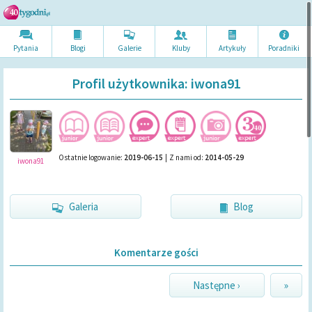
Pytania
Blogi
Galerie
Kluby
Artykuł
y
Poradni
ki
Profil użytkownika: iwona91
Ostatnie logowanie:
2019-06-15
|
Z nami od:
2014-05-29
iwona91
Galeria
Blog
Komentarze gości
Następne ›
»