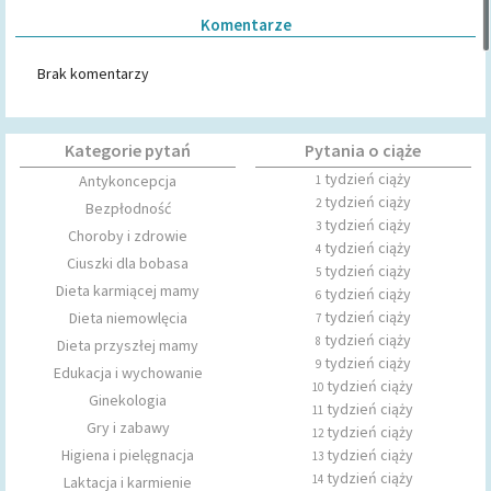
Komentarze
Brak komentarzy
Kategorie pytań
Pytania o ciąże
tydzień ciąży
Antykoncepcja
1
tydzień ciąży
2
Bezpłodność
tydzień ciąży
3
Choroby i zdrowie
tydzień ciąży
4
Ciuszki dla bobasa
tydzień ciąży
5
Dieta karmiącej mamy
tydzień ciąży
6
tydzień ciąży
Dieta niemowlęcia
7
tydzień ciąży
8
Dieta przyszłej mamy
tydzień ciąży
9
Edukacja i wychowanie
tydzień ciąży
10
Ginekologia
tydzień ciąży
11
Gry i zabawy
tydzień ciąży
12
Higiena i pielęgnacja
tydzień ciąży
13
tydzień ciąży
14
Laktacja i karmienie