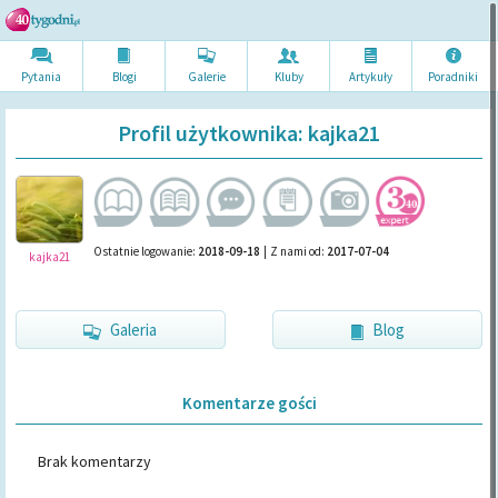
Pytania
Blogi
Galerie
Kluby
Artykuł
y
Poradni
ki
Profil użytkownika: kajka21
Ostatnie logowanie:
2018-09-18
|
Z nami od:
2017-07-04
kajka21
Galeria
Blog
Komentarze gości
Brak komentarzy