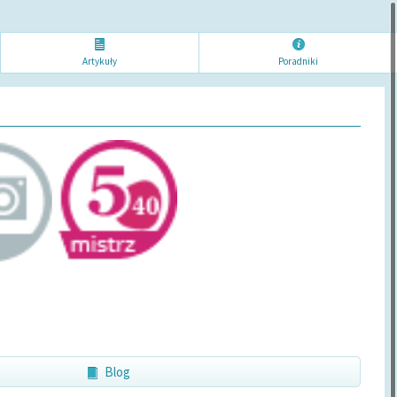
Artykuł
y
Poradni
ki
Blog