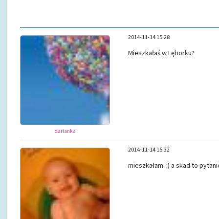
2014-11-14 15:28
Mieszkałaś w Lęborku?
darianka
2014-11-14 15:32
mieszkałam :) a skad to pytani