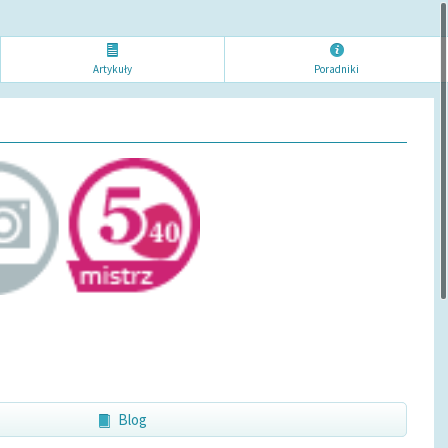
Artykuł
y
Poradni
ki
Blog