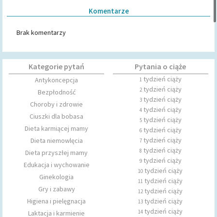
Komentarze
Brak komentarzy
Kategorie pytań
Pytania o ciąże
tydzień ciąży
Antykoncepcja
1
tydzień ciąży
2
Bezpłodność
tydzień ciąży
3
Choroby i zdrowie
tydzień ciąży
4
Ciuszki dla bobasa
tydzień ciąży
5
Dieta karmiącej mamy
tydzień ciąży
6
tydzień ciąży
Dieta niemowlęcia
7
tydzień ciąży
8
Dieta przyszłej mamy
tydzień ciąży
9
Edukacja i wychowanie
tydzień ciąży
10
Ginekologia
tydzień ciąży
11
Gry i zabawy
tydzień ciąży
12
Higiena i pielęgnacja
tydzień ciąży
13
tydzień ciąży
14
Laktacja i karmienie