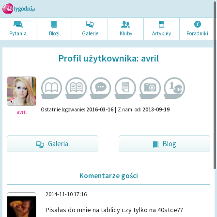
Pytania
Blogi
Galerie
Kluby
Artykuł
y
Poradni
ki
Profil użytkownika: avril
Ostatnie logowanie:
2016-03-16
|
Z nami od:
2013-09-19
avril
Galeria
Blog
Komentarze gości
2014-11-10 17:16
Pisałas do mnie na tablicy czy tylko na 40stce??