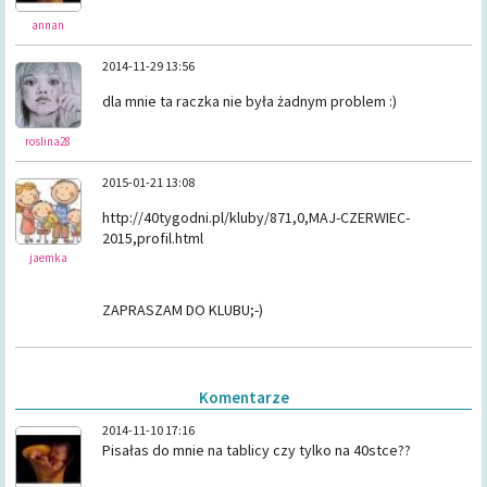
annan
2014-11-29 13:56
dla mnie ta raczka nie była żadnym problem :)
roslina28
2015-01-21 13:08
http://40tygodni.pl/kluby/871,0,MAJ-CZERWIEC-
2015,profil.html
jaemka
ZAPRASZAM DO KLUBU;-)
Komentarze
2014-11-10 17:16
Pisałas do mnie na tablicy czy tylko na 40stce??