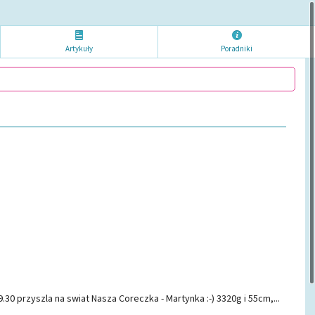
Artykuł
y
Poradni
ki
.30 przyszla na swiat Nasza Coreczka - Martynka :-) 3320g i 55cm,...