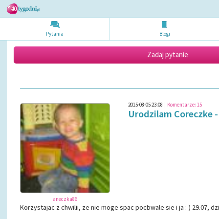
Pytania
Blogi
Zadaj pytanie
2015-08-05 23:08
|
Komentarze:
15
Urodzilam Coreczke -
aneczka86
Korzystajac z chwilii, ze nie moge spac pocbwale sie i ja :-) 29.07,