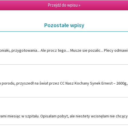
Przejdź do wpisu »
Pozostałe wpisy
opniaki, przygotowania... Ale procz tego.... Musze sie pozalic... Plecy odm
em porodu, przyszedł na świat przez CC Nasz Kochany Synek Ernest – 2600g
mi miesiąc w szpitalu. Opisałam pobyt, ale niestety wcisnęłam nie chcący j