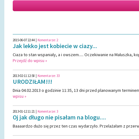
2015-06-07 22:44
|
Komentarze:
2
Jak lekko jest kobiecie w ciazy...
Ciaza to stan wspanialy, a i owszem..... Oczekiwanie na Maluszka, k
Przejdź do wpisu »
2013-02-11 12:58
|
Komentarze:
33
URODZIŁAM!!!
Dnia 04.02.2013 o godzinie 11:35, 13 dni przed planowanym termin
wpisu »
2013-01-12 11:21
|
Komentarze:
3
Oj jak długo nie pisałam na blogu....
Baaaardzo dużo się przez ten czas wydarzyło. Przelażałam z przerwa